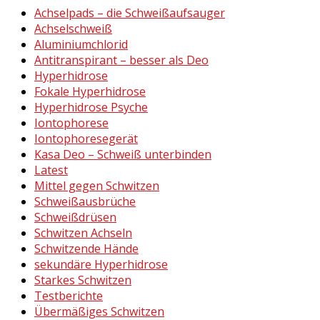
Achselpads – die Schweißaufsauger
Achselschweiß
Aluminiumchlorid
Antitranspirant – besser als Deo
Hyperhidrose
Fokale Hyperhidrose
Hyperhidrose Psyche
Iontophorese
Iontophoresegerät
Kasa Deo – Schweiß unterbinden
Latest
Mittel gegen Schwitzen
Schweißausbrüche
Schweißdrüsen
Schwitzen Achseln
Schwitzende Hände
sekundäre Hyperhidrose
Starkes Schwitzen
Testberichte
Übermäßiges Schwitzen