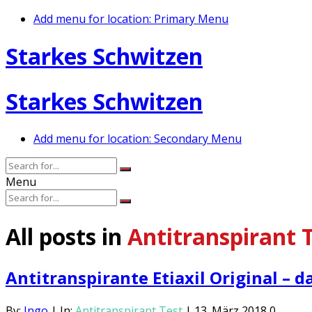
Add menu for location: Primary Menu
Starkes Schwitzen
Starkes Schwitzen
Add menu for location: Secondary Menu
Menu
All posts in
Antitranspirant 
Antitranspirante Etiaxil Original –
By:
Ingo
|
In:
Antitranspirant Test
|
13. März 2018
0