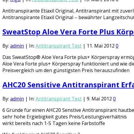
Antitranspirante Etiaxil Original, Antitranspirant mit zu
Antitranspirante Etiaxil Original – bewährter Langzeitsc
SweatStop Aloe Vera Forte Plus Kör
By:
admin
|
In:
Antitranspirant Test
|
11. Mai 2012
0
Das SweatStop® Aloe Vera Forte plus+ Körperspray ermögli
Aloe Vera Forte plus+ Körperspray funktioniert und wie di
Preisvergleich um den günstigsten Preis herauszufinden
AHC20 Sensitive Antitranspirant Er
By:
admin
|
In:
Antitranspirant Test
|
9. Mai 2012
0
6 Gründe für einen AHC20 Senstive Antitranspirant hautbe
sehr hohe Ergiebigkeit gutes Preis/Leistungsverhältnis
wirkt bereits nach 1-5 Tagen keine Farbstoffe