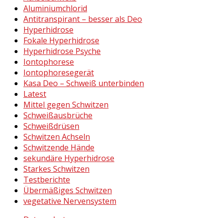
Aluminiumchlorid
Antitranspirant – besser als Deo
Hyperhidrose
Fokale Hyperhidrose
Hyperhidrose Psyche
Iontophorese
Iontophoresegerät
Kasa Deo – Schweiß unterbinden
Latest
Mittel gegen Schwitzen
Schweißausbrüche
Schweißdrüsen
Schwitzen Achseln
Schwitzende Hände
sekundäre Hyperhidrose
Starkes Schwitzen
Testberichte
Übermäßiges Schwitzen
vegetative Nervensystem